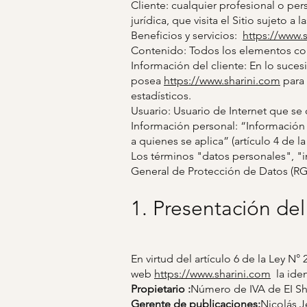
Cliente: cualquier profesional o per
jurídica, que visita el Sitio sujeto a
Beneficios y servicios:
https://www.
Contenido: Todos los elementos const
Información del cliente: En lo suc
posea
https://www.sharini.com
para 
estadísticos.
Usuario: Usuario de Internet que se 
Información personal: “Información q
a quienes se aplica” (artículo 4 de la
Los términos "datos personales", "i
General de Protección de Datos (RG
1. Presentación del
En virtud del artículo 6 de la Ley N°
web
https://www.sharini.com
la iden
Propietario :
Número de IVA de EI Sha
Gerente de publicaciones:
Nicolás 