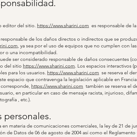
sponsabilidad.
editor del sitio.
https://www.sharini.com
es responsable de la 
responsable de los daños directos o indirectos que se produzc
rini.com
, ya sea por el uso de equipos que no cumplen con las
ror o una incompatibilidad.
ede ser considerado responsable de daños consecuentes (c
o del sitio
https://www.sharini.com
. Los espacios interactivos (
les para los usuarios.
https://www.sharini.com
se reserva el der
e espacio que contravenga la legislación aplicable en Francia,
Si corresponde,
https://www.sharini.com
también se reserva el de
usuario, en particular en caso de mensaje racista, injurioso, dif
ografía , etc.).
s personales.
a en materia de comunicaciones comerciales, la ley de 21 de jun
ción de Datos de 06 de agosto de 2004 así como el Reglamento