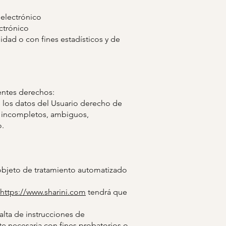
 electrónico
ctrónico
idad o con fines estadísticos y de
entes derechos:
de los datos del Usuario derecho de
, incompletos, ambiguos,
o.
 objeto de tratamiento automatizado
https://www.sharini.com
tendrá que
alta de instrucciones de
e necesaria con fines probatorios o