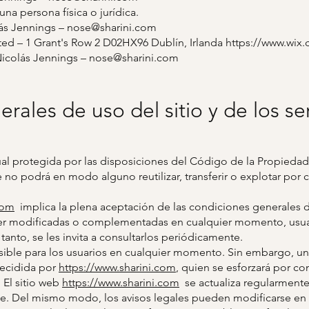
na persona física o jurídica.
ás Jennings –
nose@sharini.com
ted – 1 Grant's Row 2 D02HX96 Dublín, Irlanda
https://www.wix
icolás Jennings –
nose@sharini.com
rales de uso del sitio y de los ser
tual protegida por las disposiciones del Código de la Propiedad
e no podrá en modo alguno reutilizar, transferir o explotar por 
com
implica la plena aceptación de las condiciones generales d
er modificadas o complementadas en cualquier momento, usua
tanto, se les invita a consultarlos periódicamente.
sible para los usuarios en cualquier momento. Sin embargo, un
ecidida por
https://www.sharini.com
, quien se esforzará por c
. El sitio web
https://www.sharini.com
se actualiza regularmente
e. Del mismo modo, los avisos legales pueden modificarse en