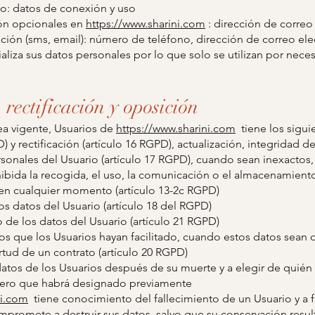
tio: datos de conexión y uso
ción opcionales en
https://www.sharini.com
: dirección de correo
ión (sms, email): número de teléfono, dirección de correo ele
iza sus datos personales por lo que solo se utilizan por neces
 rectificación y oposición
a vigente, Usuarios de
https://www.sharini.com
tiene los sigui
 y rectificación (artículo 16 RGPD), actualización, integridad 
sonales del Usuario (artículo 17 RGPD), cuando sean inexactos
ibida la recogida, el uso, la comunicación o el almacenamient
 en cualquier momento (artículo 13-2c RGPD)
los datos del Usuario (artículo 18 del RGPD)
 de los datos del Usuario (artículo 21 RGPD)
tos que los Usuarios hayan facilitado, cuando estos datos sean
rtud de un contrato (artículo 20 RGPD)
 datos de los Usuarios después de su muerte y a elegir de quién
rcero que habrá designado previamente
ni.com
tiene conocimiento del fallecimiento de un Usuario y a f
promete a destruir sus datos, salvo que su conservación result