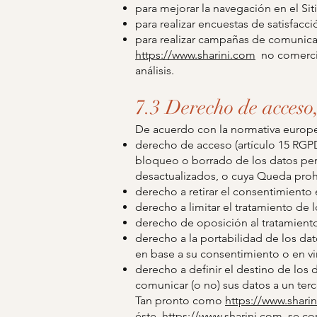
para mejorar la navegación en el Si
para realizar encuestas de satisfac
para realizar campañas de comunicac
https://www.sharini.com
no comercial
análisis.
7.3 Derecho de acceso,
De acuerdo con la normativa europe
derecho de acceso (artículo 15 RGPD)
bloqueo o borrado de los datos per
desactualizados, o cuya Queda proh
derecho a retirar el consentimiento
derecho a limitar el tratamiento de 
derecho de oposición al tratamiento
derecho a la portabilidad de los da
en base a su consentimiento o en vi
derecho a definir el destino de los
comunicar (o no) sus datos a un te
Tan pronto como
https://www.shari
éste,
https://www.sharini.com
se com