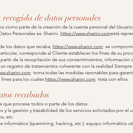
a recogida de datos personales
s como parte de la creación de la cuenta personal del Usuario y
Datos Personales es: Sharini.
https://www.sharini.com
está repre
de los datos que recaba,
https://www.sharini.com
se compromete
articular, corresponde al Cliente establecer los fines de su pr
 a partir de la recopilación de sus consentimientos, informaci
 un registro de tratamientos coherente con la realidad Siempr
www.sharini.com
toma todas las medidas razonables para garantiz
 fines para los cuales
https://www.sharini.com
trata con ellos.
datos recabados
 que procese todos o parte de los datos:
io y la gestión y trazabilidad de los servicios solicitados por el
os, etc.
ude informático (spamming, hacking, etc.): equipo informático ut