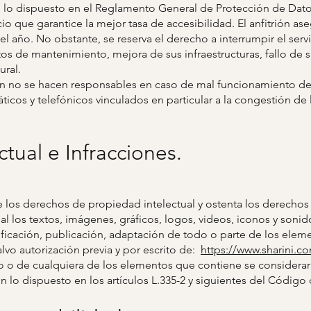
lo dispuesto en el Reglamento General de Protección de Datos
io que garantice la mejor tasa de accesibilidad. El anfitrión as
 del año. No obstante, se reserva el derecho a interrumpir el se
os de mantenimiento, mejora de sus infraestructuras, fallo de sus
ural.
ón no se hacen responsables en caso de mal funcionamiento de l
ticos y telefónicos vinculados en particular a la congestión de
ctual e Infracciones.
de los derechos de propiedad intelectual y ostenta los derecho
ial los textos, imágenes, gráficos, logos, videos, iconos y son
icación, publicación, adaptación de todo o parte de los elemen
lvo autorización previa y por escrito de:
https://www.sharini.c
io o de cualquiera de los elementos que contiene se considerará
lo dispuesto en los artículos L.335-2 y siguientes del Código d