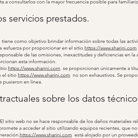
ta a consultarlos con la mayor frecuencia posible para familiariz
os servicios prestados.
tiene como objetivo brindar información sobre todas las activ
 esfuerza por proporcionar en el sitio
https://www.sharini.com
ponsable de las omisiones, inexactitudes y deficiencias en la a
orcionan esta información.
itio
https://www.sharini.com
se proporcionan únicamente a títul
el sitio
https://www.sharini.com
no son exhaustivos. Se propor
 pusieron en línea.
tractuales sobre los datos técnico
t. El sitio web no se hace responsable de los daños materiales re
promete a acceder al sitio utilizando equipos recientes, que no
neración.
https://www.sharini.com
está alojado por un proveedor 