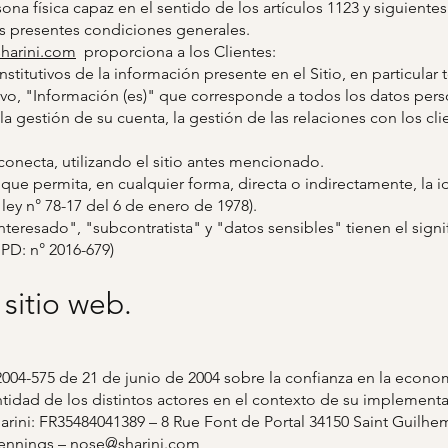
sona física capaz en el sentido de los artículos 1123 y siguiente
 las presentes condiciones generales.
sharini.com
proporciona a los Clientes:
itutivos de la información presente en el Sitio, en particular 
esivo, "Información (es)" que corresponde a todos los datos p
la gestión de su cuenta, la gestión de las relaciones con los clie
conecta, utilizando el sitio antes mencionado.
ue permita, en cualquier forma, directa o indirectamente, la id
 ley n° 78-17 del 6 de enero de 1978).
nteresado", "subcontratista" y "datos sensibles" tienen el sig
PD: n° 2016-679)
 sitio web.
 2004-575 de 21 de junio de 2004 sobre la confianza en la economí
tidad de los distintos actores en el contexto de su implement
rini: FR35484041389 – 8 Rue Font de Portal 34150 Saint Guilhe
Jennings –
nose@sharini.com