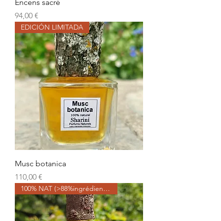
Encens sacré
Precio
94,00 €
EDICIÓN LIMITADA
Musc botanica
Precio
110,00 €
100% NAT (>88%ingrédients BIO)