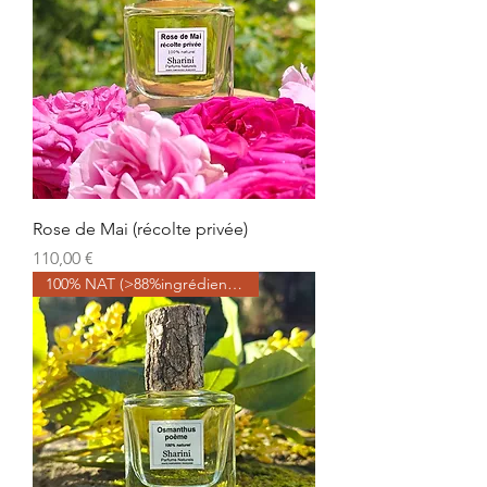
Rose de Mai (récolte privée)
Precio
110,00 €
100% NAT (>88%ingrédients BIO)