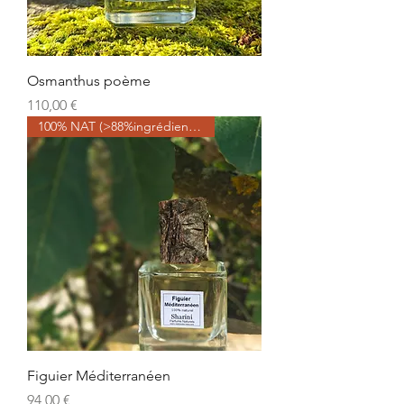
Osmanthus poème
Precio
110,00 €
100% NAT (>88%ingrédients BIO)
Figuier Méditerranéen
Precio
94,00 €