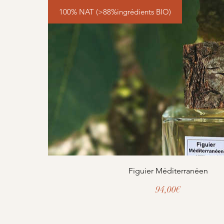
100% NAT (>88%ingrédients BIO)
Figuier Méditerranéen
Prix
94,00€