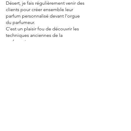
Désert, je fais régulièrement venir des
clients pour créer ensemble leur
parfum personnalisé devant l'orgue
du parfumeur.
C'est un plaisir fou de découvrir les
techniques anciennes de la
parfumerie.
Quels sont vos objectifs
avec Sharini ?
Utiliser en permanence uniquement
les meilleurs ingrédients naturels
disponibles, récoltés de manière
éthique et écologiquement durables.
Que signifie "Sharini" ?
Sharini est un nom indien féminin et
signifie «la terre» en sanscrit.