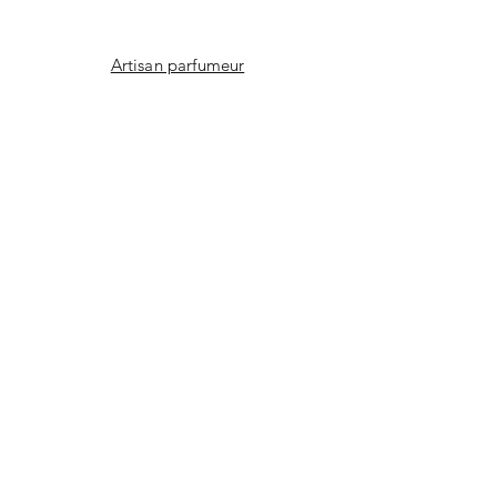
Artisan parfumeur
Découvrez l'atelier
Naturel vs synthétique
Savoir-faire artisanal
Facebook
Instagram
Youtube
CONTACT