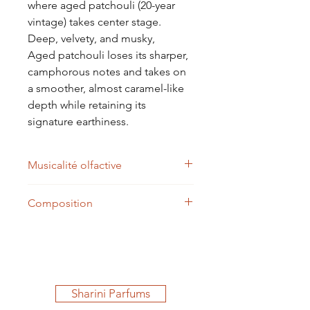
where aged patchouli (20-year
vintage) takes center stage.
Deep, velvety, and musky,
Aged patchouli loses its sharper,
camphorous notes and takes on
a smoother, almost caramel-like
depth while retaining its
signature earthiness.
Musicalité olfactive
ORANGE
Composition
PATCHOULI 20 ans
MUSC BOTANIQUE
INCI : ALCOHOL, PARFUM,
TOLU BALSAM
LIMONENE*, LINALOOL*,
GURJUM
GERANIOL*, BENZYL BENZOATE*,
VETIVER
FARNESOL*, CITRAL*,
AMYRIS
BENZYLALCOHOL*,
BENJOIN
Sharini Parfums
BENZYLSALICYTATE*,
VANILLE