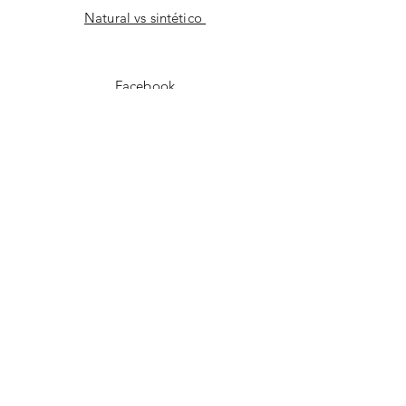
Natural vs sintético
Facebook
instagram
YouTube
CONTACT
Correo electrónico
enviar a