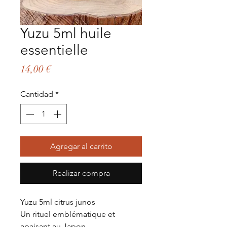
Yuzu 5ml huile
essentielle
Precio
14,00 €
Cantidad
*
Agregar al carrito
Realizar compra
Yuzu 5ml citrus junos
Un rituel emblématique et
apaisant au Japon