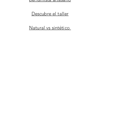
Descubre el taller
Natural vs sintético
Facebook
instagram
YouTube
CONTACT
Correo electrónico
enviar a