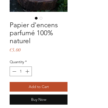
Papier d'encens
parfumé 100%
naturel
Price
€5.00
Quantity
*
Add to Cart
Buy Now