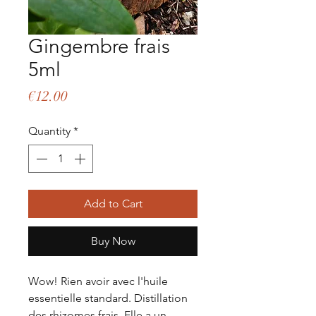
Gingembre frais
5ml
Price
€12.00
Quantity
*
Add to Cart
Buy Now
Wow! Rien avoir avec l'huile
essentielle standard. Distillation
des rhizomes frais. Elle a un