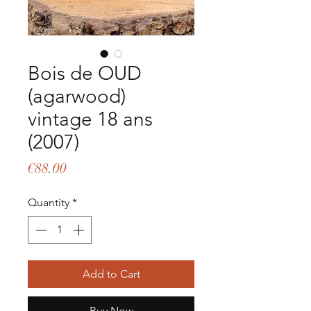
Bois de OUD
(agarwood)
vintage 18 ans
(2007)
Price
€88.00
Quantity
*
Add to Cart
Buy Now