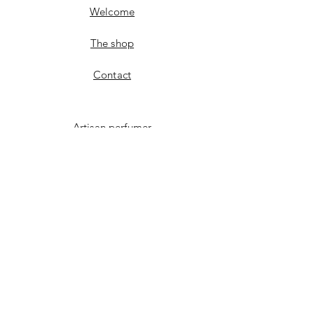
Welcome
The shop
Contact
Artisan perfumer
Discover the workshop
Natural vs synthetic
Artistic approach
Facebook
instagram